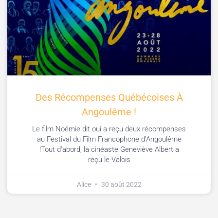
Des Récompenses Québécoises À
Angoulême !
Le film Noémie dit oui a reçu deux récompenses
au Festival du Film Francophone d’Angoulême
!Tout d’abord, la cinéaste Geneviève Albert a
reçu le Valois
Alice
30 août 2022