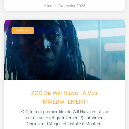
Alice
24 janvier 2023
Sur le web
ZOO De Will Niava : À Voir
IMMÉDIATEMENT!
ZOO, le tout premier film de Will Niava est à voir
tout de suite (et gratuitement !) sur Vimeo.
Originaire d’Afrique et installé à Montréal