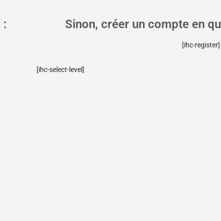
 :
Sinon, créer un compte en que
[ihc-register]
[ihc-select-level]