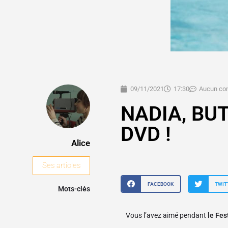
09/11/2021
17:30
Aucun co
NADIA, BUT
DVD !
Alice
Ses articles
FACEBOOK
TWIT
Mots-clés
Vous l’avez aimé pendant
le Fes