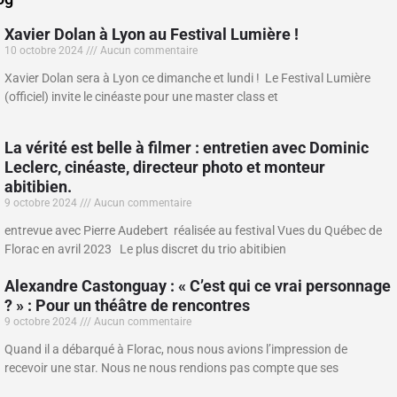
Xavier Dolan à Lyon au Festival Lumière !
10 octobre 2024
Aucun commentaire
Xavier Dolan sera à Lyon ce dimanche et lundi ! Le Festival Lumière
(officiel) invite le cinéaste pour une master class et
La vérité est belle à filmer : entretien avec Dominic
Leclerc, cinéaste, directeur photo et monteur
abitibien.
9 octobre 2024
Aucun commentaire
entrevue avec Pierre Audebert réalisée au festival Vues du Québec de
Florac en avril 2023 Le plus discret du trio abitibien
Alexandre Castonguay : « C’est qui ce vrai personnage
? » : Pour un théâtre de rencontres
9 octobre 2024
Aucun commentaire
Quand il a débarqué à Florac, nous nous avions l’impression de
recevoir une star. Nous ne nous rendions pas compte que ses