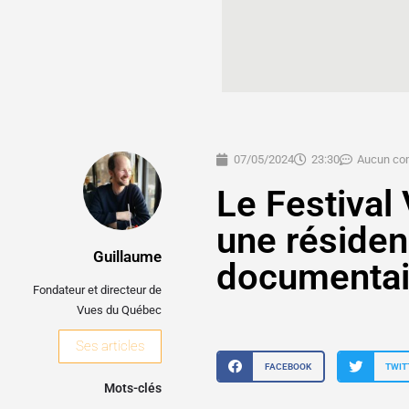
07/05/2024
23:30
Aucun co
Le Festival
une résiden
Guillaume
documentai
Fondateur et directeur de
Vues du Québec
Ses articles
FACEBOOK
TWIT
Mots-clés