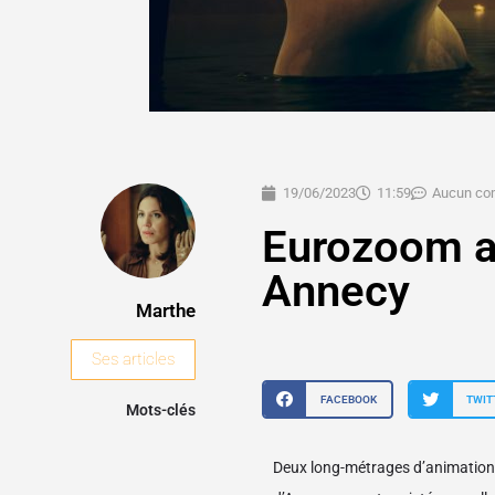
19/06/2023
11:59
Aucun co
Eurozoom ac
Annecy
Marthe
Ses articles
FACEBOOK
TWIT
Mots-clés
Deux long-métrages d’animation 