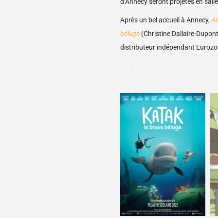
d’Annecy seront projetés en salle
Après un bel accueil à Annecy,
Ad
béluga
(Christine Dallaire-Dupont
distributeur indépendant Euroz