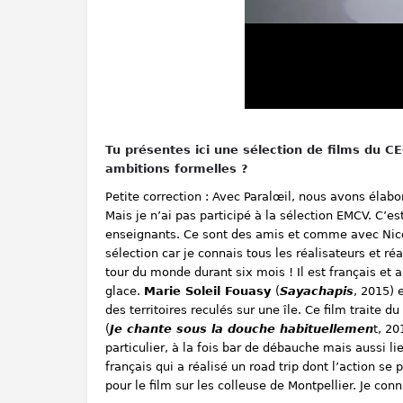
Tu présentes ici une sélection de films du CEG
ambitions formelles ?
Petite correction : Avec Paral
œ
il, nous avons élabo
Mais je n’ai pas participé à la sélection EMCV. C’es
enseignants. Ce sont des amis et comme avec Nico
sélection car je connais tous les réalisateurs et ré
tour du monde durant six mois ! Il est français et 
glace.
Marie Soleil Fouasy
(
Sayachapis
, 2015) 
des territoires reculés sur une île. Ce film traite
(
Je chante sous la douche habituellemen
t, 20
particulier, à la fois bar de débauche mais aussi l
français qui a réalisé un road trip dont l’action se
pour le film sur les colleuse de Montpellier. Je co