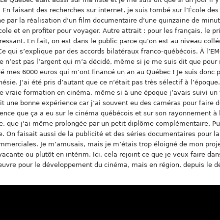
n faisant des recherches sur internet, je suis tombé sur l’École des
 par la réalisation d’un film documentaire d’une quinzaine de minu
cole et en profiter pour voyager. Autre attrait : pour les français, le 
essant. En fait, on est dans le public parce qu’on est au niveau collé
. Ce qui s’explique par des accords bilatéraux franco-québécois. À l’
 n’est pas l’argent qui m’a décidé, même si je me suis dit que pour m
rdé mes 6000 euros qui m’ont financé un an au Québec ! Je suis donc 
ésie. J’ai été pris d’autant que ce n’était pas très sélectif à l’époque
 vraie formation en cinéma, même si à une époque j’avais suivi un tr
ait une bonne expérience car j’ai souvent eu des caméras pour faire de
ence que ça a eu sur le cinéma québécois et sur son rayonnement à l’i
cole, que j’ai même prolongée par un petit diplôme complémentaire. 
 On faisait aussi de la publicité et des séries documentaires pour la 
erciales. Je m’amusais, mais je m’étais trop éloigné de mon projet in
 vacante ou plutôt en intérim. Ici, cela rejoint ce que je veux faire 
œuvre pour le développement du cinéma, mais en région, depuis le dé