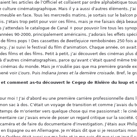
ent les articles de l’Officiel et collaient par ordre alphabétique tous
e culture cinématographique. Mais il y a aussi d’autres éléments. J’ai
meuble en face. Tous les mercredis matins, je sortais sur le balcon pou
s. J’étais trop petit pour voir ces films, mais je me faisais déjà bea
is j’attendais le catalogue de Canal + pour pouvoir lire tous les synops
 années 90-2000, principalement américains. J’adorais les effets spéc
de films pops ! Des cassettes de
Beetlejuice
rembobinées 250 fois av
, j’ai suivi le festival du film d’animation. Chaque année, on avait à 
 des films et des films. Petit à petit, j’ai découvert des cinémas plus
à d’autres cinématographies, parce qu’avant c’était quand même très
de cinémas du monde. Mais je n’oublie pas que ma première grande exp
mené voir
L’ours
. Puis
Indiana Jones et la dernière croisade
. Bref, le g
ec et comment as-tu découvert le Cegep de Rivière du loup et
 pour moi ! J’ai d’abord eu une première carrière professionnelle dans l
c mon sac à dos. C’était un voyage de transition et comme j’avais du 
t temps de m’orienter vers quelque chose qui me passionnait : le cin
umentaire car j’avais envie de poser un regard critique sur la société. 
améra et de faire du documentaire d’investigation. J’étais aux Philip
u en Espagne ou en Allemagne. Je m’étais dit que si je ressortais mon
e Québec était aussi sur ma liste et je me suis dit que si un jour il y