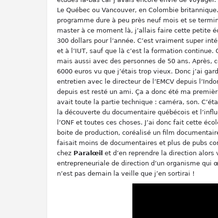
Le Québec ou Vancouver, en Colombie britannique. E
programme dure à peu près neuf mois et se termine
master à ce moment là, j’allais faire cette petite é
300 dollars pour l’année. C’est vraiment super intér
et à l’IUT, sauf que là c’est la formation continue
mais aussi avec des personnes de 50 ans. Après, ce
6000 euros vu que j’étais trop vieux. Donc j’ai ga
entretien avec le directeur de l’EMCV depuis l’Indon
depuis est resté un ami. Ça a donc été ma première
avait toute la partie technique : caméra, son. C’ét
la découverte du documentaire québécois et l’influ
l’ONF et toutes ces choses. J’ai donc fait cette é
boite de production, coréalisé un film documentaire.
faisait moins de documentaires et plus de pubs comm
chez
Paralœil
et d’en reprendre la direction alors
entrepreneuriale de direction d’un organisme qui 
n’est pas demain la veille que j’en sortirai !