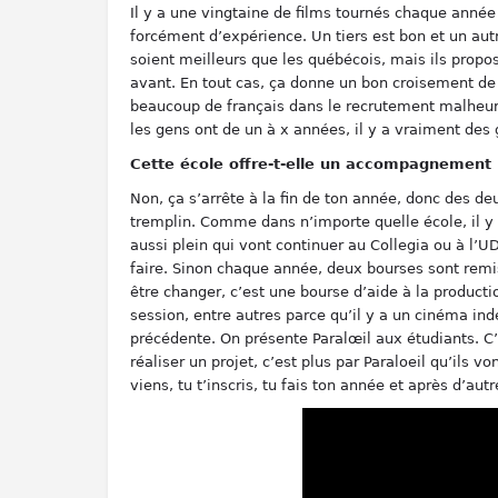
Il y a une vingtaine de films tournés chaque année 
forcément d’expérience. Un tiers est bon et un autr
soient meilleurs que les québécois, mais ils propos
avant. En tout cas, ça donne un bon croisement de 
beaucoup de français dans le recrutement malheur
les gens ont de un à x années, il y a vraiment des
Cette école offre-t-elle un accompagnement
Non, ça s’arrête à la fin de ton année, donc des d
tremplin. Comme dans n’importe quelle école, il y a
aussi plein qui vont continuer au Collegia ou à l’UD
faire. Sinon chaque année, deux bourses sont remise
être changer, c’est une bourse d’aide à la producti
session, entre autres parce qu’il y a un cinéma ind
précédente. On présente Paralœil aux étudiants. C’e
réaliser un projet, c’est plus par Paraloeil qu’ils 
viens, tu t’inscris, tu fais ton année et après d’au