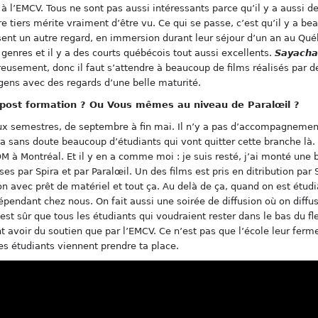
à l’EMCV. Tous ne sont pas aussi intéressants parce qu’il y a aussi de
e tiers mérite vraiment d’être vu. Ce qui se passe, c’est qu’il y a be
ent un autre regard, en immersion durant leur séjour d’un an au Québe
genres et il y a des courts québécois tout aussi excellents.
Sayacha
eusement, donc il faut s’attendre à beaucoup de films réalisés par 
 gens avec des regards d’une belle maturité.
 post formation ? Ou Vous mêmes au niveau de Paralœil ?
eux semestres, de septembre à fin mai. Il n’y a pas d’accompagnemen
 sans doute beaucoup d’étudiants qui vont quitter cette branche là. I
M à Montréal. Et il y en a comme moi : je suis resté, j’ai monté une bo
s par Spira et par Paralœil. Un des films est pris en ditribution par
on avec prêt de matériel et tout ça. Au delà de ça, quand on est étud
épendant chez nous. On fait aussi une soirée de diffusion où on diffus
st sûr que tous les étudiants qui voudraient rester dans le bas du fl
vont avoir du soutien que par l’EMCV. Ce n’est pas que l’école leur ferm
tres étudiants viennent prendre ta place.