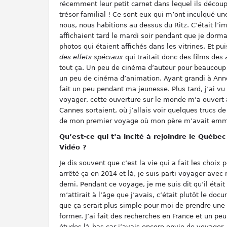
récemment leur petit carnet dans lequel ils découpai
trésor familial ! Ce sont eux qui m’ont inculqué un
nous, nous habitions au dessus du Ritz. C’était l’im
affichaient tard le mardi soir pendant que je dormai
photos qui étaient affichés dans les vitrines. Et pu
des effets spéciaux
qui traitait donc des films des
tout ça. Un peu de cinéma d’auteur pour beaucoup 
un peu de cinéma d’animation. Ayant grandi à Annecy
fait un peu pendant ma jeunesse. Plus tard, j’ai vu
voyager, cette ouverture sur le monde m’a ouvert 
Cannes sortaient, où j’allais voir quelques trucs 
de mon premier voyage où mon père m’avait em
Qu’est-ce qui t’a incité à rejoindre le Québ
Vidéo ?
Je dis souvent que c’est la vie qui a fait les choix
arrêté ça en 2014 et là, je suis parti voyager ave
demi. Pendant ce voyage, je me suis dit qu’il étai
m’attirait à l’âge que j’avais, c’était plutôt le doc
que ça serait plus simple pour moi de prendre une c
former. J’ai fait des recherches en France et un pe
études là-bas car j’avais encore envie de voyager. L