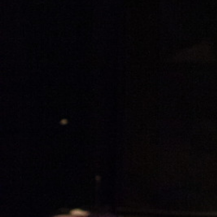
Auteur
Pierre Audebert
Publié le
24 décembre 2022
Analyse, critique ou billet de blog de l'auteur