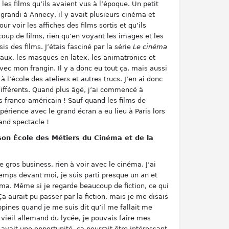
 les films qu’ils avaient vus à l’époque. Un petit
 grandi à Annecy, il y avait plusieurs cinéma et
r voir les affiches des films sortis et qu’ils
ucoup de films, rien qu’en voyant les images et les
is des films. J’étais fasciné par la série
Le cinéma
iaux, les masques en latex, les animatronics et
ec mon frangin. Il y a donc eu tout ça, mais aussi
l’école des ateliers et autres trucs. J’en ai donc
 différents. Quand plus âgé, j’ai commencé à
 franco-américain ! Sauf quand les films de
érience avec le grand écran a eu lieu à Paris lors
rand spectacle !
 son
É
cole des Métiers du Cinéma et de la
e gros business, rien à voir avec le cinéma. J’ai
temps devant moi, je suis parti presque un an et
éma. Même si je regarde beaucoup de fiction, ce qui
Ça aurait pu passer par la fiction, mais je me disais
pines quand je me suis dit qu’il me fallait me
 vieil allemand du lycée, je pouvais faire mes
 avait une opportunité, ça pourrait être intéressant.