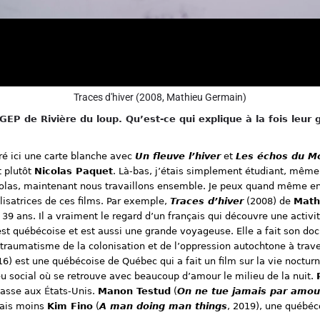
Traces d'hiver (2008, Mathieu Germain)
EP de Rivière du loup. Qu’est-ce qui explique à la fois leur g
ré ici une carte blanche avec
Un fleuve l’hiver
et
Les échos du
M
t plutôt
Nicolas Paquet
. Là-bas, j’étais simplement étudiant, même 
las, maintenant nous travaillons ensemble. Je peux quand même en p
alisatrices de ces films. Par exemple,
Traces d’hiver
(2008) de
Math
a 39 ans. Il a vraiment le regard d’un français qui découvre une activi
est québécoise et est aussi une grande voyageuse. Elle a fait son do
 du traumatisme de la colonisation et de l’oppression autochtone à trav
16) est une québécoise de Québec qui a fait un film sur la vie noctur
ieu social où se retrouve avec beaucoup d’amour le milieu de la nuit.
 passe aux
É
tats-Unis.
Manon Testud
(
On ne tue jamais par amou
nnais moins
Kim Fino
(
A man doing man things
, 2019), une québéc