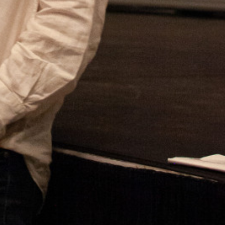
Croz, directeur de
 français dont les projets y reçoivent
p est une des portes d'entrée du Nouveau
s Saint Laurent, bien peu connue chez
l, il était invité par le festival Vues du
aient traverser l'Atlantique à la rame (
 et dont l'exemple pourrait inspirer bien
des films en salle et tes goûts en la matière ?
dustrie jusqu’à il y a cinq ou six ans. Mon rapport au
parents. Si je suis né à Paris, mes parents étaient
Et ça commence avec Canal +. Ils sont montés à
our qu’elle le retrouve, j’ai même récupéré