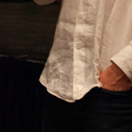
 infinies : entretien avec Simon 
rre d'opportunité pour les émigrants, en premier lieu les
. Peu d'heureux élus savent que l'EMCV de Rivière du lou
st de ceux là et il a été conquis par cette région du Ba
ouraska
. Acteur régional clé à travers sa structure Paralœi
te Nicolas Paquet. Son dynamisme et sa passion vous fer
ite guidée d'une structure essentielle à surveiller de près
ls étaient avant cela tes rapports au films, à l’acte de voir 
professionnel, à tort ou à raison, en tout cas, je n’étais pas dans l’in
ntent à ma prime jeunesse. La première, je la dois avant tout à mes 
e si on va parler cinéma québécois, tout commence donc en France. 
ent au cinéma plusieurs fois par semaine. Après avoir tanné ma mère p