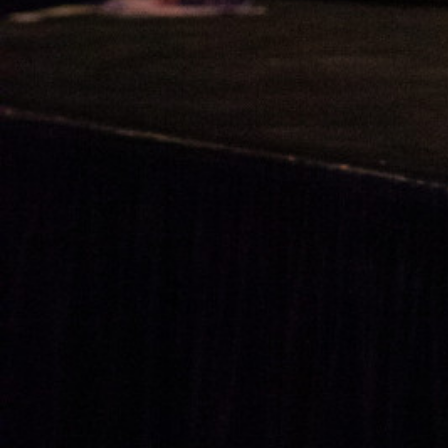
Une région d'opportunités
Paralœil
Entrevue avec Pierre Audebert
On oublie parfois que le Québec est une te
parfois un meilleur accueil que chez eux
monde. Le savoyard d'origine Simon Croz e
nous à part chez les nostalgiques de
Kam
Québec de Florac, en compagnie du cinéas
mais point trop de français ne faut !). Vis
des régions françaises.
Ta formation initiale n’est pas le cinéma. Que
J’ai en effet eu un parcours où j’ai évité le cinéma 
cinéma repose sur deux ou trois anecdotes qui remo
des provinciaux originaires de Haute Savoie. Mêm
Paris en 1978 et moi je suis né en 1983. Ils allai