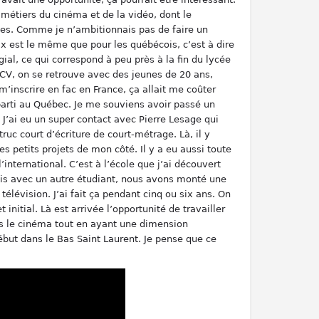
 métiers du cinéma et de la vidéo, dont le
tes. Comme je n’ambitionnais pas de faire un
prix est le même que pour les québécois, c’est à dire
gial, ce qui correspond à peu près à la fin du lycée
EMCV, on se retrouve avec des jeunes de 20 ans,
’inscrire en fac en France, ça allait me coûter
parti au Québec. Je me souviens avoir passé un
. J’ai eu un super contact avec Pierre Lesage qui
uc court d’écriture de court-métrage. Là, il y
s petits projets de mon côté. Il y a eu aussi toute
nternational. C’est à l’école que j’ai découvert
Puis avec un autre étudiant, nous avons monté une
télévision. J’ai fait ça pendant cinq ou six ans. On
itial. Là est arrivée l’opportunité de travailler
dans le cinéma tout en ayant une dimension
but dans le Bas Saint Laurent. Je pense que ce