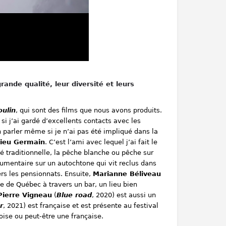
rande qualité, leur diversité et leurs
oulin
, qui sont des films
que nous avons produits.
si j’ai gardé d’excellents contacts avec les
arler même si je n’ai pas été impliqué dans la
ieu Germain
.
C
’est l’ami avec lequel j’ai fait le
té traditionnelle, la pêche blanche ou pêche sur
cumentaire sur un autochtone qui vit reclus dans
ers les pensionnats. Ensuite,
Marianne Béliveau
ne de Québec à travers un bar, un lieu bien
Pierre Vigneau
(
Blue road
, 2020) est aussi un
r
, 2021) est française et est présente au festival
oise ou peut-être une française.