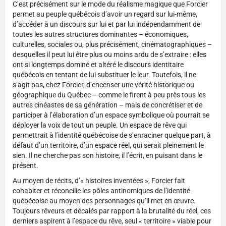
C’est précisément sur le mode du réalisme magique que Forcier
permet au peuple québécois d’avoir un regard sur lui-même,
d’accéder à un discours sur lui et par lui indépendamment de
toutes les autres structures dominantes – économiques,
culturelles, sociales ou, plus précisément, cinématographiques –
desquelles il peut lui être plus ou moins ardu de s’extraire : elles
ont si longtemps dominé et altéré le discours identitaire
québécois en tentant de lui substituer le leur. Toutefois, il ne
s’agit pas, chez Forcier, d’encenser une vérité historique ou
géographique du Québec – comme le firent à peu près tous les
autres cinéastes de sa génération – mais de concrétiser et de
participer à l’élaboration d’un espace symbolique où pourrait se
déployer la voix de tout un peuple. Un espace de rêve qui
permettrait à l’identité québécoise de s’enraciner quelque part, à
défaut d’un territoire, d’un espace réel, qui serait pleinement le
sien. Il ne cherche pas son histoire, il l’écrit, en puisant dans le
présent.
Au moyen de récits, d’« histoires inventées », Forcier fait
cohabiter et réconcilie les pôles antinomiques de l’identité
québécoise au moyen des personnages qu’il met en œuvre.
Toujours rêveurs et décalés par rapport à la brutalité du réel, ces
derniers aspirent à l’espace du rêve, seul « territoire » viable pour