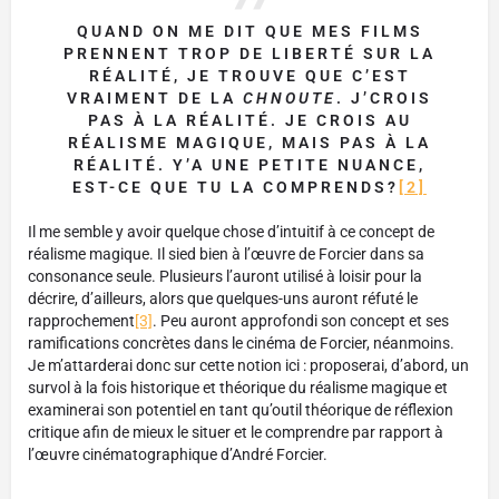
QUAND ON ME DIT QUE MES FILMS
PRENNENT TROP DE LIBERTÉ SUR LA
RÉALITÉ, JE TROUVE QUE C’EST
VRAIMENT DE LA
CHNOUTE
. J’CROIS
PAS À LA RÉALITÉ. JE CROIS AU
RÉALISME MAGIQUE, MAIS PAS À LA
RÉALITÉ. Y’A UNE PETITE NUANCE,
EST-CE QUE TU LA COMPRENDS?
[2]
Il me semble y avoir quelque chose d’intuitif à ce concept de
réalisme magique. Il sied bien à l’œuvre de Forcier dans sa
consonance seule. Plusieurs l’auront utilisé à loisir pour la
décrire, d’ailleurs, alors que quelques-uns auront réfuté le
rapprochement
[3]
. Peu auront approfondi son concept et ses
ramifications concrètes dans le cinéma de Forcier, néanmoins.
Je m’attarderai donc sur cette notion ici : proposerai, d’abord, un
survol à la fois historique et théorique du réalisme magique et
examinerai son potentiel en tant qu’outil théorique de réflexion
critique afin de mieux le situer et le comprendre par rapport à
l’œuvre cinématographique d’André Forcier.