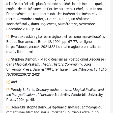
à l’idée de réel celle plus étroite de société, ils précisent de quelle
espèce de réalité s’occupe Forcier au premier chef, mais ils ont
l’inconvénient de trop restreindre les intérêts du cinéaste. »
Pierre-Alexandre Fradet, « Coteau Rouge, Un réalisme
sociothéâtral », dans
Séquences
, Numéro 275, Novembre-
Décembre 2011, p. 54
[4]
Eva Lukavská « ¿Lo real mágico o el realismo maravilloso? »,
Études Romanes de Brno, 12, 1991, pp. 67-77, [en ligne]
https://docplayer.es/12021822-Lo-real-magico-o-el-realismo-
maravilloso.html
[5]
Stephen Slemon, « Magic Realism as Postcolonial Discourse »
dans
Magical Realism: Theory, History, Community
, Duke
University Press, Janvier 1995, [en ligne] https://doi.org/10.1215
/9780822397212-021
[6]
Ibid.
[7]
Wendy B. Faris,
Ordinary enchantments. Magical Realism and
the Remystification of Narrative
, Nashville, Vanderbilt University
Press, 2004, p. 45.
[8]
Jean-Christophe Bailly,
La légende dispersée : anthologie du
romantisme allemand
, Paris, Christian Bourgeois éditeur (coll.