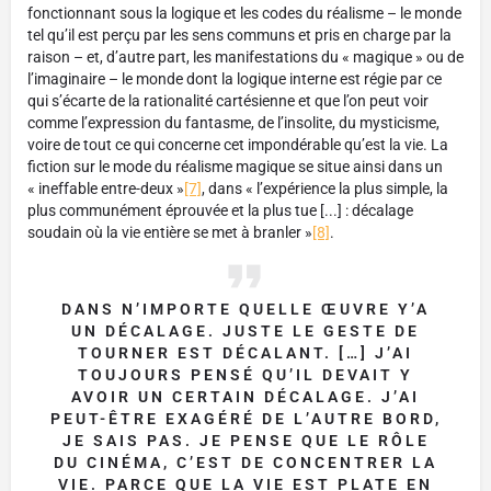
fonctionnant sous la logique et les codes du réalisme – le monde
tel qu’il est perçu par les sens communs et pris en charge par la
raison – et, d’autre part, les manifestations du « magique » ou de
l’imaginaire – le monde dont la logique interne est régie par ce
qui s’écarte de la rationalité cartésienne et que l’on peut voir
comme l’expression du fantasme, de l’insolite, du mysticisme,
voire de tout ce qui concerne cet impondérable qu’est la vie. La
fiction sur le mode du réalisme magique se situe ainsi dans un
« ineffable entre-deux »
[7]
, dans « l’expérience la plus simple, la
plus communément éprouvée et la plus tue [...] : décalage
soudain où la vie entière se met à branler »
[8]
.
DANS N’IMPORTE QUELLE ŒUVRE Y’A
UN DÉCALAGE. JUSTE LE GESTE DE
TOURNER EST DÉCALANT. […] J’AI
TOUJOURS PENSÉ QU’IL DEVAIT Y
AVOIR UN CERTAIN DÉCALAGE. J’AI
PEUT-ÊTRE EXAGÉRÉ DE L’AUTRE BORD,
JE SAIS PAS. JE PENSE QUE LE RÔLE
DU CINÉMA, C’EST DE CONCENTRER LA
VIE. PARCE QUE LA VIE EST PLATE EN