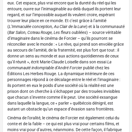
eux. Cet espace, plus vrai encore que la dureté du réel qui les
entoure, ouvre sur l’inimaginable au-delà duquel ils portent leur
regard, et sur l’impossible auquel ils veulent croire, espérant
trouver leur place en ce monde. Et c’est grâce à l’amitié
(
L’Immaculée conception, Au Clair de la Lune
) et à la communauté
(
Bar Salon, Coteau Rouge, Les fleurs oubliées
) – source véritable
d’imaginaire dans le cinéma de Forcier – qu’ils pourront se
réconcilier avec le monde : « Le rêve, qui prend son envolée grâce
au secours de l’amitié, de la fraternité, est plus fort que tout : il
donne un sens au monde et aux actions quotidiennes de ceux
qu’il réunit », écrit Marie-Claude Loiselle dans son essai
La
communauté indomptable d’André Forcier
publié chez les
Éditions Les Herbes Rouge. La dynamique intérieure de ces
personnages répond à ce décalage entre le réel et l’imaginaire :
ils portent en eux le poids d’une société où la réalité est une
prison dont on cherche à s’échapper par des trouées invisibles
que chacun s’invente comme il le peut. Une société exsangue
dans laquelle la langue, ce « parler » québécois dénigré, est
autant un obstacle qu’un espace d’évasion sans frontières.
Cinéma de l’oralité, le cinéma de Forcier est également celui du
conte et de la fable – ce qui est plus vrai pour certains films, et
moins vrai pour d’autres, néanmoins. De cette façon, il fabrique