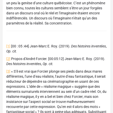
un peu la genèse d’une culture québécoise. C’est un phénomène
bien connu, toutes les cultures semblent s’être un jour forgées
dans un discours oral où le réel et l’imaginaire étaient encore
indifférenciés. Un discours où l’imaginaire n’était qu’un des
paramètres de la réalité. Sa concentration.
[1]
[00 : 05 :44] Jean-Marc E. Roy. (2019).
Des histoires inventées
,
Op. cit.
[2]
Propos d’André Forcier. [00:05:12] Jean-Marc E. Roy. (2019).
Des histoires inventées
,
Op. cit.
[3]
« S’il est vrai que Forcier plonge ses pieds dans deux mares
différentes, l’une d’eau réaliste, l’autre d’eau fantastique, il serait
réducteur de dépeindre sa cinématographie en usant de ces
expressions. L’idée de « réalisme magique » suggère que des
éléments surnaturels interviennent au sein d’un cadre réel. Or, du
réalisme magique, il y en a bel et bien chez Forcier; mais son
insistance sur l’aspect social se trouve malheureusement
recouverte par cette expression. Qu’en est-il alors des mots «
fantastique social » ? Ils sont à peine plus adéquats. Substituant