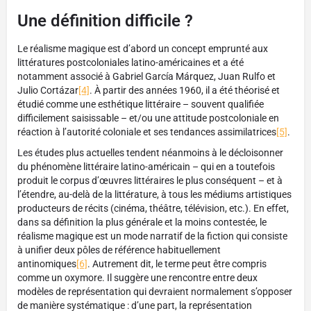
Une définition difficile ?
Le réalisme magique est d’abord un concept emprunté aux
littératures postcoloniales latino-américaines et a été
notamment associé à Gabriel García Márquez, Juan Rulfo et
Julio Cortázar
[4]
. À partir des années 1960, il a été théorisé et
étudié comme une esthétique littéraire – souvent qualifiée
difficilement saisissable – et/ou une attitude postcoloniale en
réaction à l’autorité coloniale et ses tendances assimilatrices
[5]
.
Les études plus actuelles tendent néanmoins à le décloisonner
du phénomène littéraire latino-américain – qui en a toutefois
produit le corpus d’œuvres littéraires le plus conséquent – et à
l’étendre, au-delà de la littérature, à tous les médiums artistiques
producteurs de récits (cinéma, théâtre, télévision, etc.). En effet,
dans sa définition la plus générale et la moins contestée, le
réalisme magique est un mode narratif de la fiction qui consiste
à unifier deux pôles de référence habituellement
antinomiques
[6]
. Autrement dit, le terme peut être compris
comme un oxymore. Il suggère une rencontre entre deux
modèles de représentation qui devraient normalement s’opposer
de manière systématique : d’une part, la représentation