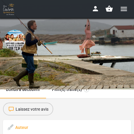
La Grande Séduction : analyse
co(s)mique
Ciné-club en ligne - Mai 2021
Bonus à découvrir
Film(s) traité(s)
1
Laissez votre avis
Auteur