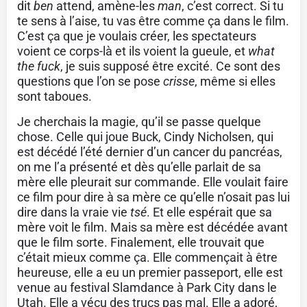
dit
ben
attend, amène-les
man
, c’est correct. Si tu
te sens à l’aise, tu vas être comme ça dans le film.
C’est ça que je voulais créer, les spectateurs
voient ce corps-là et ils voient la gueule, et
what
the fuck
, je suis supposé être excité. Ce sont des
questions que l’on se pose
crisse
, même si elles
sont taboues.
Je cherchais la magie, qu’il se passe quelque
chose. Celle qui joue Buck, Cindy Nicholsen, qui
est décédé l’été dernier d’un cancer du pancréas,
on me l’a présenté et dès qu’elle parlait de sa
mère elle pleurait sur commande. Elle voulait faire
ce film pour dire à sa mère ce qu’elle n’osait pas lui
dire dans la vraie vie
tsé
. Et elle espérait que sa
mère voit le film. Mais sa mère est décédée avant
que le film sorte. Finalement, elle trouvait que
c’était mieux comme ça. Elle commençait à être
heureuse, elle a eu un premier passeport, elle est
venue au festival Slamdance à Park City dans le
Utah. Elle a vécu des trucs pas mal. Elle a adoré,