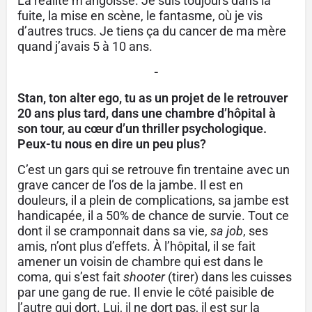
La réalité m’angoisse. Je suis toujours dans la
fuite, la mise en scène, le fantasme, où je vis
d’autres trucs. Je tiens ça du cancer de ma mère
quand j’avais 5 à 10 ans.
-
Stan, ton alter ego, tu as un projet de le retrouver
20 ans plus tard, dans une chambre d’hôpital à
son tour, au cœur d’un thriller psychologique.
Peux-tu nous en dire un peu plus?
C’est un gars qui se retrouve fin trentaine avec un
grave cancer de l’os de la jambe. Il est en
douleurs, il a plein de complications, sa jambe est
handicapée, il a 50% de chance de survie. Tout ce
dont il se cramponnait dans sa vie,
sa
job
, ses
amis, n’ont plus d’effets. À l’hôpital, il se fait
amener un voisin de chambre qui est dans le
coma, qui s’est fait
shooter
(tirer) dans les cuisses
par une gang de rue. Il envie le côté paisible de
l’autre qui dort. Lui, il ne dort pas, il est sur la