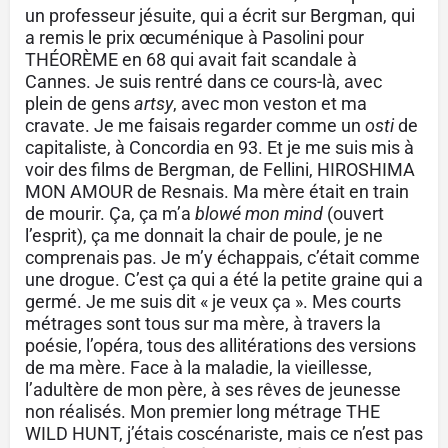
un professeur jésuite, qui a écrit sur Bergman, qui
a remis le prix œcuménique à Pasolini pour
THÉORÈME en 68 qui avait fait scandale à
Cannes. Je suis rentré dans ce cours-là, avec
plein de gens
artsy
, avec mon veston et ma
cravate. Je me faisais regarder comme un
osti
de
capitaliste, à Concordia en 93. Et je me suis mis à
voir des films de Bergman, de Fellini, HIROSHIMA
MON AMOUR de Resnais. Ma mère était en train
de mourir. Ça, ça m’a
blowé mon mind
(ouvert
l’esprit), ça me donnait la chair de poule, je ne
comprenais pas. Je m’y échappais, c’était comme
une drogue. C’est ça qui a été la petite graine qui a
germé. Je me suis dit « je veux ça ». Mes courts
métrages sont tous sur ma mère, à travers la
poésie, l’opéra, tous des allitérations des versions
de ma mère. Face à la maladie, la vieillesse,
l’adultère de mon père, à ses rêves de jeunesse
non réalisés. Mon premier long métrage THE
WILD HUNT, j’étais coscénariste, mais ce n’est pas