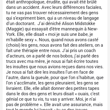
était anthropologue, érudite, qui avait été brûlé
dans un accident. Avec leurs différences faciales,
tu ne vas pas trouver nécessairement des gens
qui s’expriment bien, qui a un niveau de langage
d’un doctorant. J’ai déniché Alison Midstokke
(Maggie) qui essayait d’être mannequin à New-
York. Elle, elle disait « moi je suis une
babe
, je
m’habille sexy ». Nous, quand nous avons
casté
(choisi) les gens, nous avons fait des ateliers, on a
fait une thérapie entre nous. J’ai pris un coach
d’acteurs, on a parlé de nos bobos, j’ai parlé des
trucs avec ma mère, je nous ai fait écrire toutes
les insultes que nous avions reçues dans nos vies.
Je nous ai fait dire les insultes l’un en face de
l’autre, dans la gueule, pour que l’on s’habitue, que
l’on s’acclimate, les gens pleuraient, les gens se
livraient. Elle, elle allait donner des petites tapes
dans le dos des gens et leurs disait « ouais, c’est
génial ce que tu vis, tu vas y arriver. Moi, je n’ai
pas de problème ». Elle avait une assurance, mais
tout le monde lui lançait « tu as des
issues