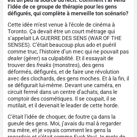
l’idée de ce groupe de thérapie pour les gens
défigurés, qui complète à merveille ton scénario?
Cette idée m’est venue à l’école de cinéma à
Toronto. Ça devait être un court métrage qui
s’appelait LA GUERRE DES SENS (WAR OF THE
SENSES). C’était beaucoup plus ado et puéril
comme truc, l’histoire d’un mec qui ne pouvait pas
dealer
(gérer) sa culpabilité. Et il essayait de
trouver des
freaks
(monstres), des gens
déformés, défigurés, et de faire une révolution
avec des clochards, des gens moches. Et à la fin, il
se défigurait lui-même. Devant une caméra, en
circuit fermé dans un centre d’achats, dans le
comptoir des cosmétiques. Il se coupait, il se
mutilait, et il devenait le leader de cette horde.
C’était l’idée de choquer, de foutre ça dans la
gueule des gens. Moi, j’avais du mal à regarder
ma mère, et je voyais comment les gens la
regardais et c’était comme
Fuck You
! Je mets de