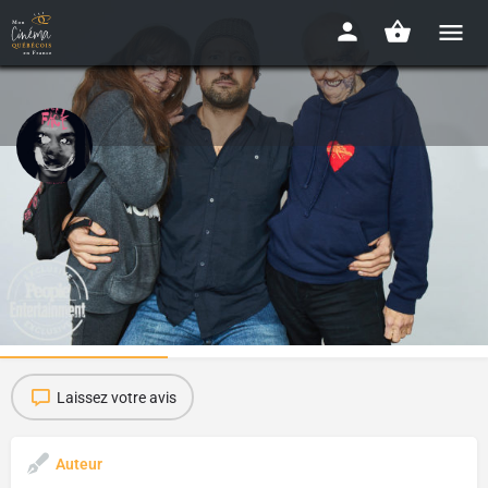
Entrevue avec Alexandre Franchi, le
réalisateur de 'Happy Face'
Ciné-club en ligne - Mars 2021
Bonus à découvrir
Film(s) traité(s)
1
Laissez votre avis
Auteur