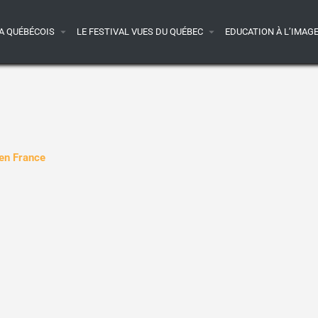
A QUÉBÉCOIS
LE FESTIVAL VUES DU QUÉBEC
EDUCATION À L’IMAG
 en France