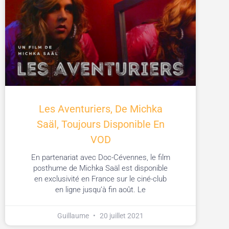
Les Aventuriers, De Michka
Saäl, Toujours Disponible En
VOD
En partenariat avec Doc-Cévennes, le film
posthume de Michka Saäl est disponible
en exclusivité en France sur le ciné-club
en ligne jusqu’à fin août. Le
Guillaume
20 juillet 2021